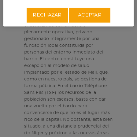
Bamako, y gestionado por la fundación
Mutuelle Benkhan.
RECHAZAR
ACEPTAR
Cuando llegamos al centro, nos
encontramos con un centro
plenamente operativo, privado,
gestionado íntegramente por una
fundación local constituida por
personas del entorno inmediato del
barrio. El centro constituye una
excepción al modelo de salud
implantado por el estado de Mali, que,
como en nuestro país, se gestiona de
forma pública. En el barrio Téléphone
Sans Fils (TSF) los recursos de la
población son escasos; basta con dar
una vuelta por el barrio para
convencerse de que no es el lugar más
rico de la capital. No obstante, está bien
situado, a una distancia prudencial del
río Níger y próximo a las nuevas áreas