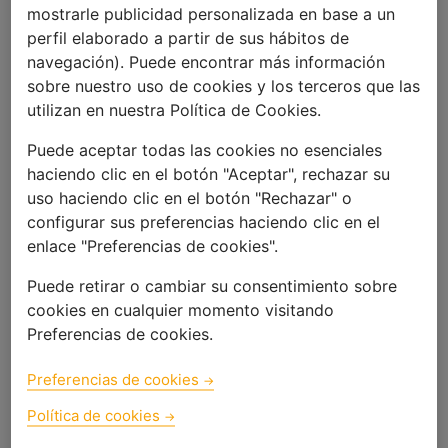
mostrarle publicidad personalizada en base a un
siguiente, cuando entramos en el
perfil elaborado a partir de sus hábitos de
centro, volvió a preguntarnos uno a
navegación). Puede encontrar más información
uno: "buenos días, ¿qué tal? ¿Has
sobre nuestro uso de cookies y los terceros que las
dormido bien? ¿Has descansado? ¿Qué
tal tus padres? ¿Están bien? ¿La mujer
utilizan en nuestra Política de Cookies.
bien? ¿Tus hijos qué tal? ¿Cómo estás
Puede aceptar todas las cookies no esenciales
de salud?" En este momento empiezas
haciendo clic en el botón "Aceptar", rechazar su
a intuir que estás en un país diferente y
que las cosas, incluso las más simples,
uso haciendo clic en el botón "Rechazar" o
funcionan de forma diferente.
configurar sus preferencias haciendo clic en el
enlace "Preferencias de cookies".
En las escuelas de negocios nos
enseñan que todo proyecto debe tener
Puede retirar o cambiar su consentimiento sobre
una misión, que es necesario definir el
cookies en cualquier momento visitando
objetivo para no perderse en el camino.
Preferencias de cookies.
En mi caso, la Fundación Probitas me
encargó la gestión del proyecto de
Preferencias de cookies
reforma del laboratorio de análisis
clínicos del centro de salud Valentín de
Política de cookies
Pablo, ubicado en la capital de Mali,