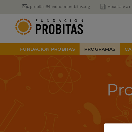
probitas@fundacionprobitas.org
Apúntate a n
FUNDACIÓN PROBITAS
PROGRAMAS
CA
Pro