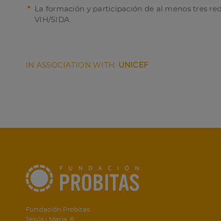
La formación y participación de al menos tres red
VIH/SIDA.
IN ASSOCIATION WITH:
UNICEF
Fundación Probitas
Jesús i María, 6