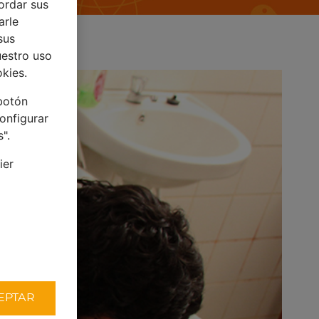
ordar sus
arle
sus
uestro uso
okies.
 botón
onfigurar
".
ier
EPTAR