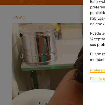
Esta web
preferen
publicid
hábitos
BACK
de cooki
Puede ac
"Aceptar
sus pref
Puede re
momento
Preferen
Política 