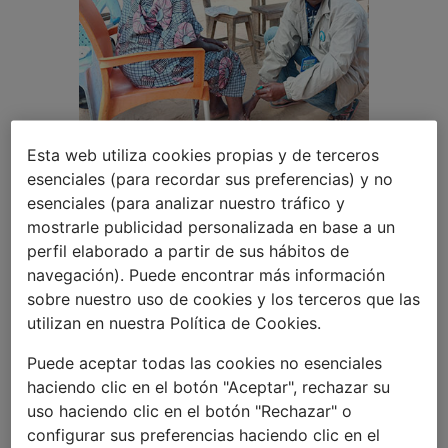
Esta web utiliza cookies propias y de terceros
esenciales (para recordar sus preferencias) y no
Día Mundial contra
esenciales (para analizar nuestro tráfico y
la Lepra
mostrarle publicidad personalizada en base a un
perfil elaborado a partir de sus hábitos de
navegación). Puede encontrar más información
27 ENERO 2020
sobre nuestro uso de cookies y los terceros que las
utilizan en nuestra Política de Cookies.
Desde 1954 se celebra la Jornada
Puede aceptar todas las cookies no esenciales
Mundial contra la Lepra para
haciendo clic en el botón "Aceptar", rechazar su
concienciar a la sociedad sobre esta
uso haciendo clic en el botón "Rechazar" o
enfermedad y fomentar la lucha para
configurar sus preferencias haciendo clic en el
poder erradicarla. Pese a que se trata