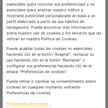
esenciales (para recordar sus preferencias) y no
esenciales (para analizar nuestro tráfico y
mostrarle publicidad personalizada en base a un
perfil elaborado a partir de sus hábitos de
navegación). Puede encontrar más información
sobre nuestro uso de cookies y los terceros que las
utilizan en nuestra Política de Cookies.
Convocatoria Acción
Puede aceptar todas las cookies no esenciales
haciendo clic en el botón "Aceptar", rechazar su
Social
uso haciendo clic en el botón "Rechazar" o
configurar sus preferencias haciendo clic en el
enlace "Preferencias de cookies".
13 FEBRERO 2019
Puede retirar o cambiar su consentimiento sobre
Probitas ofrece un apoyo integral con
cookies en cualquier momento visitando
recursos nutricionales, socioeducativo,
Preferencias de cookies.
psicosociales y de atención a la salud
de los menores en riesgo social.
Preferencias de cookies