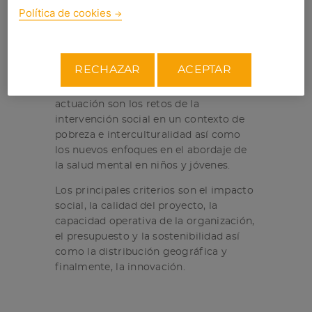
Así pues, la intervención se realiza
Política de cookies
desde los centros educativos, centros
abiertos y otras entidades de carácter
social y deportivo.
RECHAZAR
ACEPTAR
Por tanto, la presente convocatoria se
ha dirigido a proyectos cuyas líneas de
actuación son los retos de la
intervención social en un contexto de
pobreza e interculturalidad así como
los nuevos enfoques en el abordaje de
la salud mental en niños y jóvenes.
Los principales criterios son el impacto
social, la calidad del proyecto, la
capacidad operativa de la organización,
el presupuesto y la sostenibilidad así
como la distribución geográfica y
finalmente, la innovación.