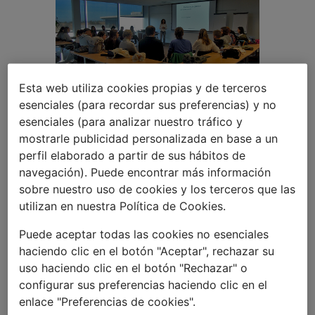
Esta web utiliza cookies propias y de terceros
esenciales (para recordar sus preferencias) y no
esenciales (para analizar nuestro tráfico y
Manipulación de
mostrarle publicidad personalizada en base a un
perfil elaborado a partir de sus hábitos de
alimentos
navegación). Puede encontrar más información
sobre nuestro uso de cookies y los terceros que las
utilizan en nuestra Política de Cookies.
23 OCTUBRE 2017
Puede aceptar todas las cookies no esenciales
La Fundación Probitas ha organizado
haciendo clic en el botón "Aceptar", rechazar su
una
formación sobre higiene
uso haciendo clic en el botón "Rechazar" o
alimentaria, manipulación de
configurar sus preferencias haciendo clic en el
alimentos y autocontroles sanitarios
enlace "Preferencias de cookies".
dirigida a monitores y educadores de