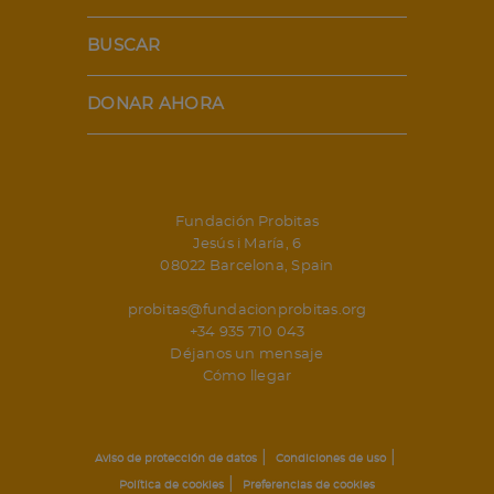
BUSCAR
DONAR AHORA
Fundación Probitas
Jesús i María, 6
08022 Barcelona, Spain
probitas@fundacionprobitas.org
+34 935 710 043
Déjanos un mensaje
Cómo llegar
|
|
Aviso de protección de datos
Condiciones de uso
|
Política de cookies
Preferencias de cookies